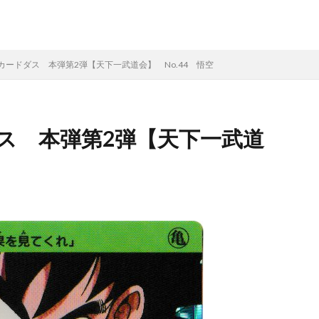
カードダス 本弾第2弾【天下一武道会】 No.44 悟空
ス 本弾第2弾【天下一武道