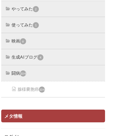
やってみた
2
使ってみた
1
映画
6
生成AIブログ
4
闘病
104
腺様嚢胞癌
104
メタ情報