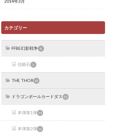
2014年3月
カテゴリー
FFBE幻影戦争
8
信銘石
5
THE THOR
10
ドラゴンボールカードダス
55
本弾第1弾
39
本弾第2弾
16