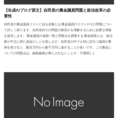
【生成AIブログ原文】自民党の裏金議員問題と政治改革の必
要性
自民党の裏金議員リストに迫る全貌とは 裏金議員のリストやその問題につい
て詳しく探ります。自民党内での問題の根深さを理解するために必要な情報
を提供します。 裏金議員の金額一覧と問題点を調査する 裏金議員とは、政治
家が不正に得た資金のことを指します。自民党の中でも特に目立つ議員の事
例を挙げると、数百万円から数千万円に達することが多いです。この裏金に
ついての問題点は、納税義務が果たされないことや、不透明 […]