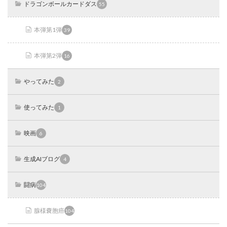
ドラゴンボールカードダス
55
本弾第1弾
39
本弾第2弾
16
やってみた
2
使ってみた
1
映画
6
生成AIブログ
4
闘病
104
腺様嚢胞癌
104